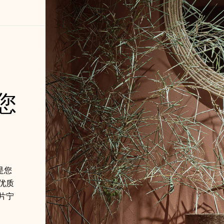
您
是您
优质
片宁