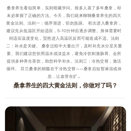
桑拿养生看似简单，实则暗藏学问。很多人蒸了多年桑拿，却
未必掌握了正确的方法。今天，我们就来聊聊桑拿养生的四大
黄金法则。法则一：循序渐进，切勿急躁。 初次进入桑拿房，
建议先从低温区开始适应，5-10分钟后逐步调整。身体需要时
间适应温度变化，贸然进入高温区反而可能造成不适。法则
二：补水是关键。 桑拿过程中大量出汗，及时补充水分至关重
要。我们建议您饮用温水或淡盐水，避免冷饮刺激肠胃。会所
提供多种养生茶饮，助您科学补水。法则三：冷热交替，激活
循环。 芬兰桑拿的精髓在于冷热交替——桑拿后短暂淋浴或休
息，让血管在扩…
桑拿养生的四大黄金法则，你做对了吗？