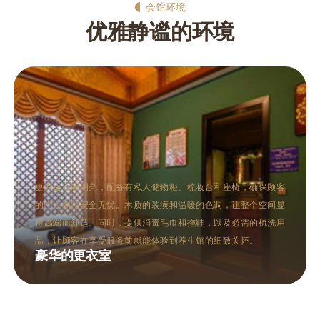
会馆环境
优雅静谧的环境
桑拿区通常包括干蒸和湿蒸两种桑拿房，设计现代而不失格调。
干蒸房以柔和的灯光和加热的石板为特色，让人在高温中体验深
层的出汗与放松。湿蒸房则通过蒸汽的温润，帮助打开毛孔，促
进血液循环。两种桑拿方式均有助于排毒养颜，满足不同顾客的
需求。
多功能的桑拿区