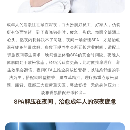
成年人的崩溃往往藏在深夜，白天扮演好员工、好家人，伪装
所有负面情绪，到了夜晚独处时，疲惫、焦虑、烦躁全部涌上
心头。熬夜内耗解决不了问题，夜间一场舒缓SPA，才是治愈
深夜疲惫的最优解。多数正规养生会所延长营业时间，适配上
班族夜间养生需求，晚间也是体验SPA的黄金时间段。夜晚人
体肌肉处于放松状态，经络活跃度更高，此时做按摩理疗，养
生效果会翻倍。夜间SPA主推全身放松套餐，以轻柔舒缓的手
法为主，搭配助眠型檀香、薰衣草精油。理疗师重点放松肩
颈、腰背、腿部三大疲劳重灾区，释放积攒一天的身体压力；
淡雅香氛搭配舒缓轻音…
SPA解压在夜间，治愈成年人的深夜疲惫