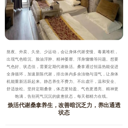
熬夜、外卖、久坐、少运动，会让身体代谢变慢、毒素堆积，
出现气色暗沉、脸油浮肿、精神萎靡、浑身慵懒等问题。想要
气色好、状态佳，需要定期代谢焕活。桑拿通过恒温热能促进
全身循环，加速新陈代谢，排出体内多余浊物与湿气，让身体
机能重新活跃起来。静态养生不费力、不出虚汗，温和安全、
舒适放松。坚持定期桑拿，体态更轻盈、气色更透亮、精神更
饱满，告别死气沉沉的疲惫状态，每天都精力在线。
焕活代谢桑拿养生，改善暗沉乏力，养出通透
状态