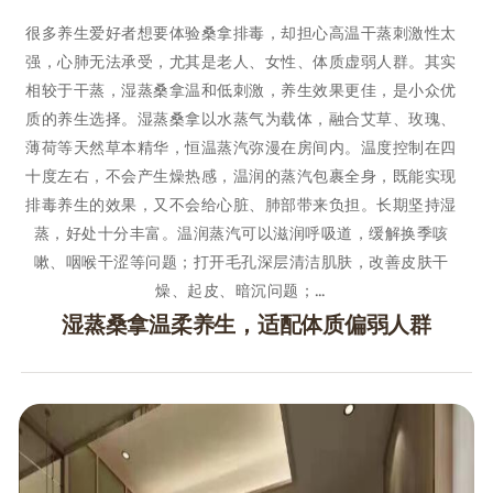
很多养生爱好者想要体验桑拿排毒，却担心高温干蒸刺激性太
强，心肺无法承受，尤其是老人、女性、体质虚弱人群。其实
相较于干蒸，湿蒸桑拿温和低刺激，养生效果更佳，是小众优
质的养生选择。湿蒸桑拿以水蒸气为载体，融合艾草、玫瑰、
薄荷等天然草本精华，恒温蒸汽弥漫在房间内。温度控制在四
十度左右，不会产生燥热感，温润的蒸汽包裹全身，既能实现
排毒养生的效果，又不会给心脏、肺部带来负担。长期坚持湿
蒸，好处十分丰富。温润蒸汽可以滋润呼吸道，缓解换季咳
嗽、咽喉干涩等问题；打开毛孔深层清洁肌肤，改善皮肤干
燥、起皮、暗沉问题；…
湿蒸桑拿温柔养生，适配体质偏弱人群