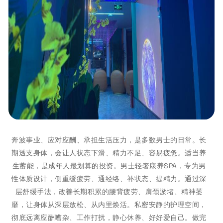
奔波事业、应对应酬、承担生活压力，是多数男士的日常。长
期透支身体，会让人状态下滑、精力不足、容易疲惫。适当养
生蓄能，是成年人最划算的投资。男士轻奢康养SPA，专为男
性体质设计，侧重缓疲劳、通经络、补状态、提精力。通过深
层舒缓手法，改善长期积累的腰背疲劳、肩颈淤堵、精神萎
靡，让身体从深层放松、从内里焕活。私密安静的护理空间，
彻底远离应酬嘈杂、工作打扰，静心休养、好好爱自己。做完