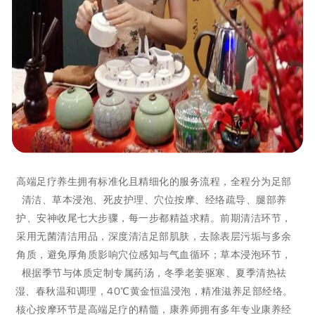
高端足疗养生拥有标准化且精细化的服务流程，全程分为足部
清洁、草本浸泡、死皮护理、穴位按摩、经络疏导、腿部养
护、安神收尾七大步骤，每一步都精益求精。前期清洁环节，
采用无菌清洁用品，深度清洁足部肌肤，去除表层污垢与多余
角质，避免厚角质影响穴位感知与气血循环；草本浸泡环节，
根据季节与体质定制专属药汤，冬季老姜驱寒、夏季清热祛
湿、春秋温和调理，40℃黄金恒温浸泡，精准滋养足部经络。
核心按摩环节是高端足疗的精髓，康养师拥有多年专业康养经