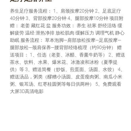
养生足疗服务流程： 1、肩颈按摩20分钟 2、足底足疗
40分钟 3、背部按摩20分钟 4、腿部按摩10分钟 项目附
赠： 老姜 藏红花 盐 服务功效： 养生 祛寒 舒经活络 缓
解疲劳 温经 泄热净排 放松肌肉 缓解压力 调理气机 静心
助眠 服务流程： 草本泡脚—肩部放松按摩—足底按摩—
腿部放松—颈肩保养—腰背部经络梳理（约90分钟） 赠
送项目： 1、任选（老姜、冰醋、香薰牛奶等） 2、赠送
茶水、饮料、水果、爆米花、冰激凌和冰粉（夏季提
供）等 3、赠送简餐（炒饭、煎蛋面、汤圆、水饺） 4、
赠送汤品，粥类（醪糟小汤圆、皮蛋瘦肉粥、南瓜小米
粥、银耳汤、红枣桂圆粥等每日供两种） 5、免费观看
大屏3D高清电影