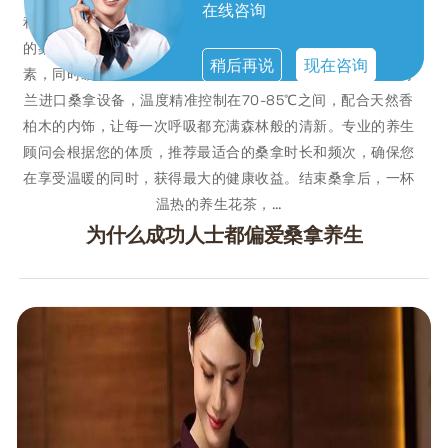
在线咨询
积压已久的疲惫随着汗水一同流出体外。科学研究表明，适度
的桑拿浴能够促进血液循环，加速新陈代谢，帮助身体排出毒
稍后再说
现在咨询
素，同时缓解肌肉紧张，改善睡眠质量我们的养生会所采用芬
兰进口桑拿设备，温度精准控制在70-85℃之间，配合天然香
柏木的内饰，让每一次呼吸都充满森林般的清新。专业的养生
顾问会根据您的体质，推荐最适合的桑拿时长和频次，确保您
在享受温暖的同时，获得最大的健康收益。结束桑拿后，一杯
温热的养生花茶，…
为什么成功人士都偏爱桑拿养生