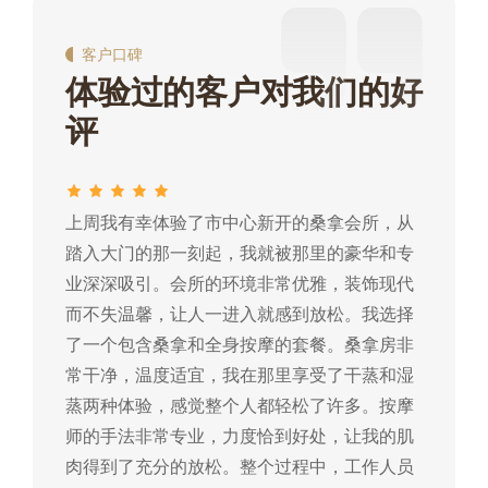
客户口碑
体验过的客户对我们的好
评
上周我有幸体验了市中心新开的桑拿会所，从
这
踏入大门的那一刻起，我就被那里的豪华和专
我
业深深吸引。会所的环境非常优雅，装饰现代
热
而不失温馨，让人一进入就感到放松。我选择
常
了一个包含桑拿和全身按摩的套餐。桑拿房非
蒸
常干净，温度适宜，我在那里享受了干蒸和湿
摩
蒸两种体验，感觉整个人都轻松了许多。按摩
肉
师的手法非常专业，力度恰到好处，让我的肌
常
肉得到了充分的放松。整个过程中，工作人员
所