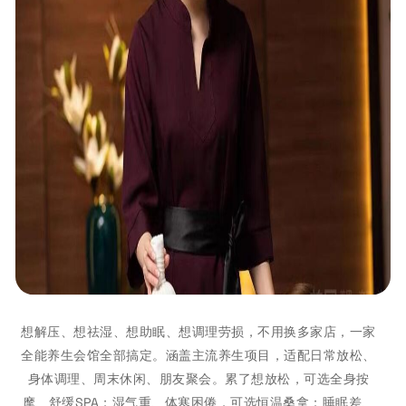
想解压、想祛湿、想助眠、想调理劳损，不用换多家店，一家
全能养生会馆全部搞定。涵盖主流养生项目，适配日常放松、
身体调理、周末休闲、朋友聚会。累了想放松，可选全身按
摩、舒缓SPA；湿气重、体寒困倦，可选恒温桑拿；睡眠差、