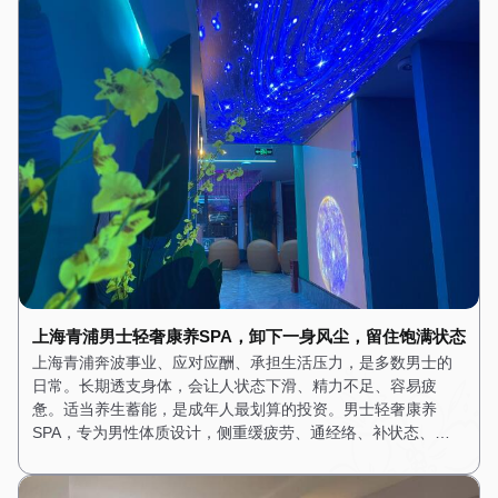
上海青浦男士轻奢康养SPA，卸下一身风尘，留住饱满状态
上海青浦奔波事业、应对应酬、承担生活压力，是多数男士的
日常。长期透支身体，会让人状态下滑、精力不足、容易疲
惫。适当养生蓄能，是成年人最划算的投资。男士轻奢康养
SPA，专为男性体质设计，侧重缓疲劳、通经络、补状态、…