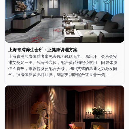
上海青浦养生会所：亚健康调理方案
上海青浦气虚体质者常见表现为说话无力、易出汗，会所会安
排艾灸足三里、气海等穴位，配合黄芪枸杞茶饮用。阳虚体质
怕冷喜热，推荐督脉灸配合姜茶，利用艾绒的温通之力激发阳
气。痰湿体质多肥胖油腻，则需要刮痧配合红豆薏米粥…