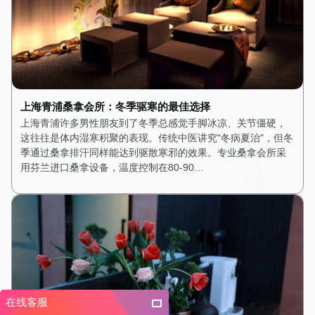
上海青浦桑拿会所：冬季驱寒的最佳选择
上海青浦许多男性朋友到了冬季总感觉手脚冰凉、关节僵硬，
这往往是体内湿寒积聚的表现。传统中医讲究"冬病夏治"，但冬
季通过桑拿排汗同样能达到驱散寒邪的效果。专业桑拿会所采
用芬兰进口桑拿设备，温度控制在80-90…
在线客服