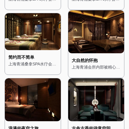
地板和装饰搭配柔和的灯
地面与金色的装饰线条相得
的设计灵感来源于东方禅
的设计充满了地中海风情，
光，营造出一种温馨而宁静
益彰，展现出极致的奢华
意，旨在为顾客提供一个心
让人仿佛置身于阳光明媚的
的氛围。桑拿房被设计成半
感。桑拿房采用进口的芬兰
灵的栖息之所。一进门，便
海边小镇。一进门，便能看
开放式，四周环绕着绿植，
桑拿设备，内部装饰以高档
能看到一个小型的禅意花
到蓝白相间的装饰色调，搭
让人在享受桑拿的同时，也
木材为主，搭配柔软的皮革
园，潺潺的流水声与鸟鸣交
配拱形的门窗和马赛克瓷
能感受到自然的气息。水疗
座椅，让人在享受桑拿时也
织在一起，营造出一种宁静
砖，展现出浓郁的地中海风
区域则配备了舒适的按摩床
能感受到舒适与尊贵。水疗
而祥和的氛围。 会所内部
格。 会所内部的装修以明
和私人浴缸，每个角落都经
区域则配备了私人水疗套
的装修以木质为主，搭配淡
亮的色调为主，搭配木质的
过精心布置，确保顾客在放
房，每个房间都配有独立的
雅的色调，展现出一种质朴
家具和装饰，营造出一种轻
简约而不简单
松身心的同时，也能享受视
蒸汽房、按摩床和私人浴
与自然之美。墙壁上挂着禅
松而愉悦的氛围。墙壁上挂
大自然的怀抱
上海青浦桑拿SPA水疗会所
觉上的愉悦。 这里不仅是
缸，确保顾客在享受服务时
意的挂画，角落里摆放着精
着地中海风格的挂画，描绘
上海青浦会所内部被精心设
的设计风格简约而现代，展
一个放松身心的场所，更是
的私密性。 在这里，每一
致的佛像和香炉，空气中弥
着湛蓝的海洋和洁白的沙
计成一个充满自然气息的空
现出都市的时尚与精致。一
一个远离都市喧嚣的隐秘花
位顾客都能享受到皇家般的
漫着淡淡的檀香，让人瞬间
滩，让人仿佛能感受到阳光
间，木质的装饰与绿植随处
进门，便能看到大面积的玻
园，让每一位顾客都能在这
待遇，无论是从环境的布置
放松下来。 桑拿房的设计
的温暖。 桑拿房被设计成
可见，让人瞬间忘却城市的
璃幕墙，将自然光线引入室
里找到属于自己的宁静。
还是服务的细节，都让人感
简约而精致，采用传统的日
圆形，四周环绕着蓝色的瓷
喧嚣。 墙壁上挂着森林主
内，营造出明亮而通透的氛
受到无与伦比的奢华体验。
式风格，搭配竹编的装饰和
砖，搭配白色的装饰线条，
题的画作，搭配柔和的灯
围。 会所内部的装修以白
榻榻米，让人在享受桑拿的
仿佛置身于海洋之中。水疗
光，营造出一种温暖而宁静
色和灰色为主色调，搭配简
同时，也能感受到禅意的宁
区域则配备了舒适的按摩床
的氛围。空气中弥漫着松木
洁的线条和几何图形，展现
静。水疗区域则配备了舒适
和私人浴缸，每个房间都经
的清香，仿佛置身于真正的
出一种简约而不简单的美
的按摩床和私人浴缸，每个
过精心布置，搭配蓝色的窗
森林之中。桑拿房采用天然
感。墙壁上挂着抽象的现代
房间都经过精心布置，搭配
帘和海洋元素的装饰，营造
木材搭建，搭配石质的地
古色古香的诗意空间
浪漫的夜空之旅