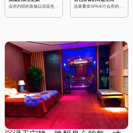
艺术作品，搭配现代感十足
柔软的棉麻布艺，营造出一
出一种浪漫而惬意的感觉。
面，让人在享受桑拿的同
这家桑拿SPA水疗会所的设
会所内部的装修以深蓝色和
的家具，让人感受到都市的
种温馨而舒适的感觉。 在
在这里，每一次呼吸都能感
时，也能感受到大自然的质
计充满了东方古典韵味，让
紫色为主色调，搭配金色的
时尚气息。 桑拿房采用高
这里，每一次呼吸都是一种
受到海洋的气息，每一次放
朴与宁静。 水疗区域则配
人仿佛穿越回了古代的宫
装饰线条，展现出一种神秘
科技的设备，搭配智能控制
修行，每一次放松都是一次
松都能享受到阳光的拥抱。
备了私人浴缸，周围环绕着
廷。一进门，便能看到古色
而高贵的气质。墙壁上挂着
系统，让顾客可以根据自己
心灵的洗礼。
绿植，仿佛一个私密的森林
古香的中式装饰，雕花的门
星空主题的艺术作品，让人
的需求调节温度和湿度。水
温泉。在这里，每一次呼吸
窗、红木的家具，搭配传统
仿佛能感受到宇宙的浩瀚。
疗区域则配备了舒适的按摩
都充满了自然的气息，每一
的中式灯具，营造出一种庄
桑拿房被设计成半圆形，天
床和私人浴缸，每个房间都
次放松都是一场与大自然的
重而典雅的氛围。 会所内
花板上装饰着星空灯，让人
经过精心设计，搭配简洁的
亲密对话。
部的装修以木质为主，搭配
在享受桑拿时仿佛置身于星
装饰和舒适的布艺，营造出
传统的中式图案，展现出一
空之下。水疗区域则配备了
一种温馨而舒适的感觉。
种古朴与自然之美。墙壁上
舒适的按摩床和私人浴缸，
在这里，简约的设计风格与
挂着中国山水画，角落里摆
每个房间都经过精心布置，
高端的设施设备相结合，为
放着古筝和茶具，空气中弥
搭配星空主题的装饰，营造
顾客提供了一个时尚而舒适
漫着淡淡的茶香，让人感受
出一种浪漫而宁静的感觉。
的放松空间。
到东方文化的深厚底蕴。
在这里，每一次放松都是一
桑拿房采用传统的中式风
场星空下的梦境之旅。
格，搭配木质的装饰和榻榻
米，让人在享受桑拿的同
时，也能感受到古典的宁
静。水疗区域则配备了舒适
的按摩床和私人浴缸，每个