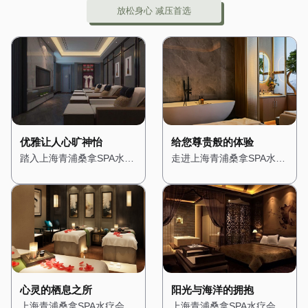
放松身心 减压首选
优雅让人心旷神怡
给您尊贵般的体验
踏入上海青浦桑拿SPA水疗
走进上海青浦桑拿SPA水疗
会所，仿佛进入了一个隐秘
会所，仿佛置身于一座奢华
的绿洲。会所位于城市的中
的宫殿。从大门开始，便能
心地带，却巧妙地隔绝了外
感受到浓浓的贵族气息。高
界的喧嚣。一进门，便被满
挑的天花板上悬挂着华丽的
眼的绿植所吸引，仿佛置身
水晶吊灯，散发出柔和而璀
于热带雨林之中。墙壁上爬
璨的光芒。墙壁上装饰着精
满了青藤，空气中弥漫着淡
美的壁画，描绘着古罗马的
淡的薰衣草香，让人心旷神
神话故事，让人仿佛穿越时
怡。 会所的装修风格融合
空。 会所的装修风格融合
心灵的栖息之所
阳光与海洋的拥抱
了自然与现代元素，木质的
了古典与现代元素，大理石
上海青浦桑拿SPA水疗会所
上海青浦桑拿SPA水疗会所