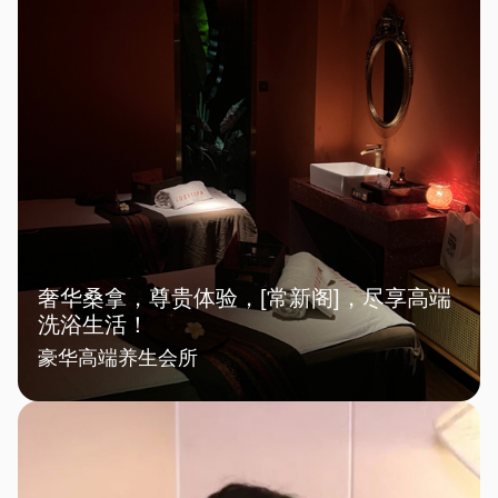
奢华桑拿，尊贵体验，[常新阁]，尽享高端
洗浴生活！
豪华高端养生会所