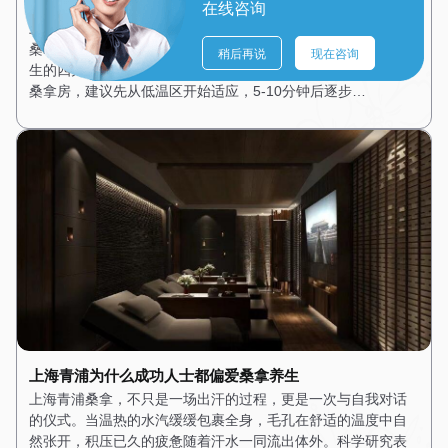
上海青浦桑拿养生的四大黄金法则，你做对了吗？
在线咨询
上海青浦桑拿养生看似简单，实则暗藏学问。很多人蒸了多年
桑拿，却未必掌握了正确的方法。今天，我们就来聊聊桑拿养
稍后再说
现在咨询
生的四大黄金法则。法则一：循序渐进，切勿急躁。 初次进入
桑拿房，建议先从低温区开始适应，5-10分钟后逐步…
上海青浦为什么成功人士都偏爱桑拿养生
上海青浦桑拿，不只是一场出汗的过程，更是一次与自我对话
的仪式。当温热的水汽缓缓包裹全身，毛孔在舒适的温度中自
然张开，积压已久的疲惫随着汗水一同流出体外。科学研究表