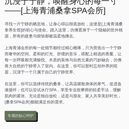
沉浸于宁静，唤醒身心的每一寸
房间都经过精心布置，搭配
——[上海青浦桑拿SPA会所]
中式风格的装饰，营造出一
种温馨而舒适的感觉。在这
里，每一次放松都是一场诗
寻找一片宁静的栖息地，让身心得以彻底放松，这便是[上海青浦桑
意的旅行。
拿养生馆]的初心与使命。踏入这里，仿佛置身于一个隐秘的世外桃
源，所有的疲惫与烦恼都被温柔地拂去。
上海青浦会所的每一处细节都经过精心雕琢，只为营造出一个宁静
而奢华的空间。柔和的灯光、舒缓的音乐，搭配上精选的香薰，让
每一次呼吸都充满愉悦。木质的装饰与自然元素的巧妙融合，仿佛
将大自然的宁静带入了室内。在这里，你可以暂时忘却外界的喧
嚣，沉浸于一个只属于自己的宁静世界。
在这里，你可以选择传统的桑拿，让高温驱散身体的寒气，促进血
液循环；也可以尝试水疗SPA，享受专业按摩师的轻柔手法，缓解
肌肉的紧张。无论是独自放松，还是与朋友、家人共享美好时光，
[桑拿SPA会所]都能满足你的需求。
专属的贴心呵护