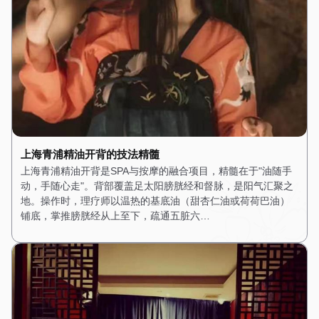
上海青浦精油开背的技法精髓
上海青浦精油开背是SPA与按摩的融合项目，精髓在于"油随手
动，手随心走"。背部覆盖足太阳膀胱经和督脉，是阳气汇聚之
地。操作时，理疗师以温热的基底油（甜杏仁油或荷荷巴油）
铺底，掌推膀胱经从上至下，疏通五脏六…