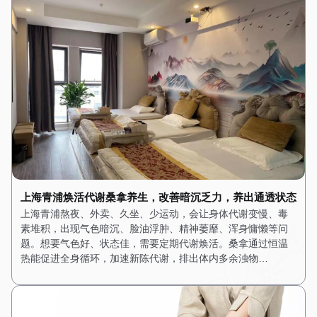
上海青浦焕活代谢桑拿养生，改善暗沉乏力，养出通透状态
上海青浦熬夜、外卖、久坐、少运动，会让身体代谢变慢、毒
素堆积，出现气色暗沉、脸油浮肿、精神萎靡、浑身慵懒等问
题。想要气色好、状态佳，需要定期代谢焕活。桑拿通过恒温
热能促进全身循环，加速新陈代谢，排出体内多余浊物…