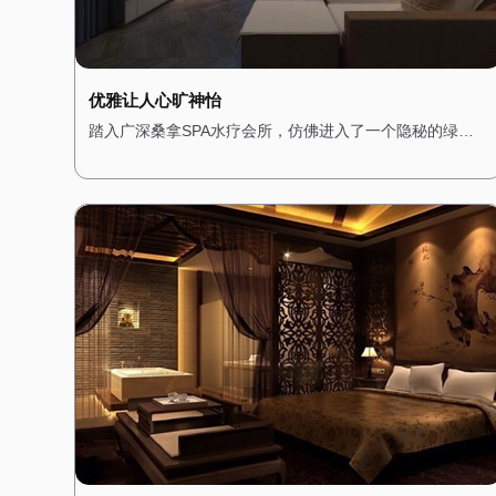
优雅让人心旷神怡
踏入广深桑拿SPA水疗会所，仿佛进入了一个隐秘的绿
洲。会所位于城市的中心地带，却巧妙地隔绝了外界的喧
嚣。一进门，便被满眼的绿植所吸引，仿佛置身于热带雨
林之中。墙壁上爬满了青藤，空气中弥漫着淡淡的薰衣草
香，让人心旷神怡。 会所的装修风格融合了自然与现代元
素，木质的地板和装饰搭配柔和的灯光，营造出一种温馨
而宁静的氛围。桑拿房被设计成半开放式，四周环绕着绿
植，让人在享受桑拿的同时，也能感受到自然的气息。水
疗区域则配备了舒适的按摩床和私人浴缸，每个角落都经
过精心布置，确保顾客在放松身心的同时，也能享受视觉
上的愉悦。 这里不仅是一个放松身心的场所，更是一个远
离都市喧嚣的隐秘花园，让每一位顾客都能在这里找到属
于自己的宁静。