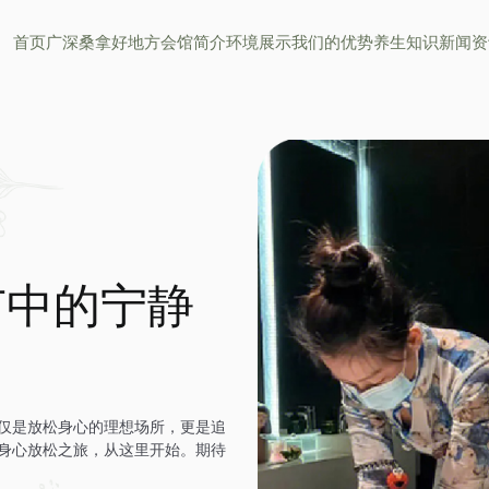
首页
广深桑拿好地方
会馆简介
环境展示
我们的优势
养生知识
新闻资
市中的宁静
仅是放松身心的理想场所，更是追
身心放松之旅，从这里开始。期待