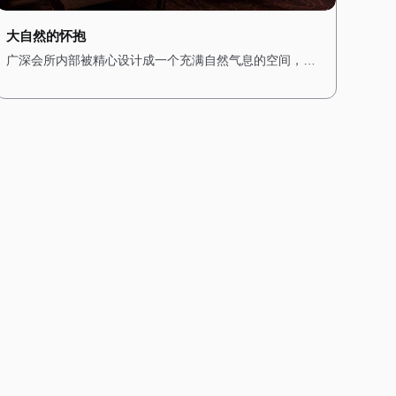
大自然的怀抱
广深会所内部被精心设计成一个充满自然气息的空间，木
质的装饰与绿植随处可见，让人瞬间忘却城市的喧嚣。 墙
壁上挂着森林主题的画作，搭配柔和的灯光，营造出一种
温暖而宁静的氛围。空气中弥漫着松木的清香，仿佛置身
于真正的森林之中。桑拿房采用天然木材搭建，搭配石质
的地面，让人在享受桑拿的同时，也能感受到大自然的质
朴与宁静。 水疗区域则配备了私人浴缸，周围环绕着绿
植，仿佛一个私密的森林温泉。在这里，每一次呼吸都充
满了自然的气息，每一次放松都是一场与大自然的亲密对
话。