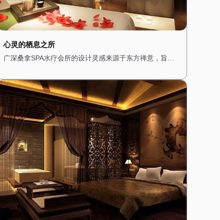
心灵的栖息之所
广深桑拿SPA水疗会所的设计灵感来源于东方禅意，旨在
为顾客提供一个心灵的栖息之所。一进门，便能看到一个
小型的禅意花园，潺潺的流水声与鸟鸣交织在一起，营造
出一种宁静而祥和的氛围。 会所内部的装修以木质为主，
搭配淡雅的色调，展现出一种质朴与自然之美。墙壁上挂
着禅意的挂画，角落里摆放着精致的佛像和香炉，空气中
弥漫着淡淡的檀香，让人瞬间放松下来。 桑拿房的设计简
约而精致，采用传统的日式风格，搭配竹编的装饰和榻榻
米，让人在享受桑拿的同时，也能感受到禅意的宁静。水
疗区域则配备了舒适的按摩床和私人浴缸，每个房间都经
过精心布置，搭配柔软的棉麻布艺，营造出一种温馨而舒
适的感觉。 在这里，每一次呼吸都是一种修行，每一次放
松都是一次心灵的洗礼。