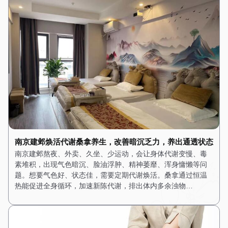
南京建邺焕活代谢桑拿养生，改善暗沉乏力，养出通透状态
南京建邺熬夜、外卖、久坐、少运动，会让身体代谢变慢、毒
素堆积，出现气色暗沉、脸油浮肿、精神萎靡、浑身慵懒等问
题。想要气色好、状态佳，需要定期代谢焕活。桑拿通过恒温
热能促进全身循环，加速新陈代谢，排出体内多余浊物…