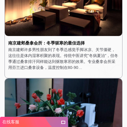
南京建邺桑拿会所：冬季驱寒的最佳选择
南京建邺许多男性朋友到了冬季总感觉手脚冰凉、关节僵硬，
这往往是体内湿寒积聚的表现。传统中医讲究"冬病夏治"，但冬
季通过桑拿排汗同样能达到驱散寒邪的效果。专业桑拿会所采
用芬兰进口桑拿设备，温度控制在80-90…
在线客服