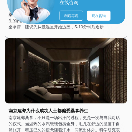
南京建邺桑拿养生的四大黄金法则，你做对了吗？
在线咨询
南京建邺桑拿养生看似简单，实则暗藏学问。很多人蒸了多年
桑拿，却未必掌握了正确的方法。今天，我们就来聊聊桑拿养
稍后再说
现在咨询
生的四大黄金法则。法则一：循序渐进，切勿急躁。 初次进入
桑拿房，建议先从低温区开始适应，5-10分钟后逐步…
南京建邺为什么成功人士都偏爱桑拿养生
南京建邺桑拿，不只是一场出汗的过程，更是一次与自我对话
的仪式。当温热的水汽缓缓包裹全身，毛孔在舒适的温度中自
然张开，积压已久的疲惫随着汗水一同流出体外。科学研究表