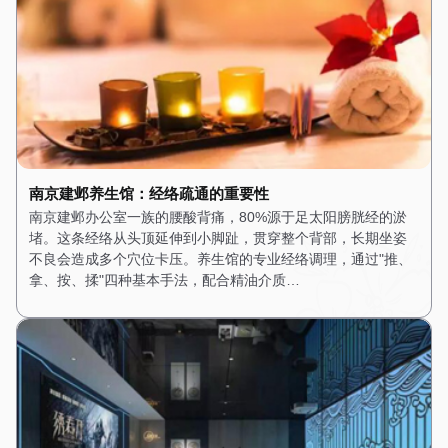
南京建邺养生馆：经络疏通的重要性
南京建邺办公室一族的腰酸背痛，80%源于足太阳膀胱经的淤
堵。这条经络从头顶延伸到小脚趾，贯穿整个背部，长期坐姿
不良会造成多个穴位卡压。养生馆的专业经络调理，通过"推、
拿、按、揉"四种基本手法，配合精油介质…