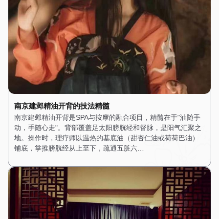
南京建邺精油开背的技法精髓
南京建邺精油开背是SPA与按摩的融合项目，精髓在于"油随手
动，手随心走"。背部覆盖足太阳膀胱经和督脉，是阳气汇聚之
地。操作时，理疗师以温热的基底油（甜杏仁油或荷荷巴油）
铺底，掌推膀胱经从上至下，疏通五脏六…