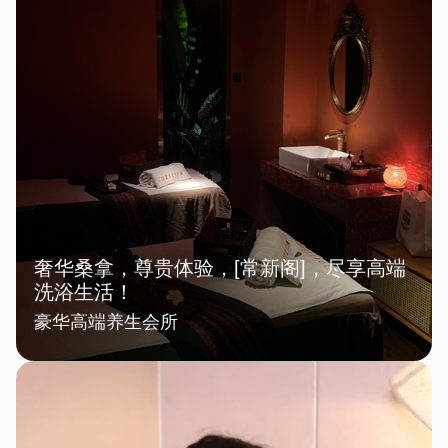
奢华桑拿，尊贵体验，[常新阁]，尽享高端
洗浴生活！
豪华高端养生会所