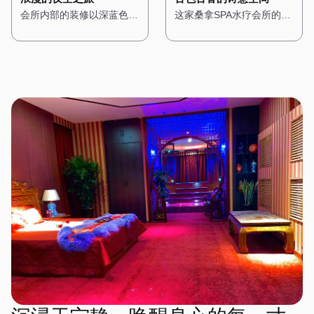
艺术作品，搭配现代感十足
柔软的棉麻布艺，营造出一
出一种浪漫而惬意的感觉。
面，让人在享受桑拿的同
这家桑拿SPA水疗会所的设
会所内部的装修以深蓝色和
的家具，让人感受到都市的
种温馨而舒适的感觉。 在
在这里，每一次呼吸都能感
时，也能感受到大自然的质
计充满了东方古典韵味，让
紫色为主色调，搭配金色的
时尚气息。 桑拿房采用高
这里，每一次呼吸都是一种
受到海洋的气息，每一次放
朴与宁静。 水疗区域则配
人仿佛穿越回了古代的宫
装饰线条，展现出一种神秘
科技的设备，搭配智能控制
修行，每一次放松都是一次
松都能享受到阳光的拥抱。
备了私人浴缸，周围环绕着
廷。一进门，便能看到古色
而高贵的气质。墙壁上挂着
系统，让顾客可以根据自己
心灵的洗礼。
绿植，仿佛一个私密的森林
古香的中式装饰，雕花的门
星空主题的艺术作品，让人
的需求调节温度和湿度。水
温泉。在这里，每一次呼吸
窗、红木的家具，搭配传统
仿佛能感受到宇宙的浩瀚。
疗区域则配备了舒适的按摩
都充满了自然的气息，每一
的中式灯具，营造出一种庄
桑拿房被设计成半圆形，天
床和私人浴缸，每个房间都
次放松都是一场与大自然的
重而典雅的氛围。 会所内
花板上装饰着星空灯，让人
经过精心设计，搭配简洁的
亲密对话。
部的装修以木质为主，搭配
在享受桑拿时仿佛置身于星
装饰和舒适的布艺，营造出
传统的中式图案，展现出一
空之下。水疗区域则配备了
一种温馨而舒适的感觉。
种古朴与自然之美。墙壁上
舒适的按摩床和私人浴缸，
在这里，简约的设计风格与
挂着中国山水画，角落里摆
每个房间都经过精心布置，
高端的设施设备相结合，为
放着古筝和茶具，空气中弥
搭配星空主题的装饰，营造
顾客提供了一个时尚而舒适
漫着淡淡的茶香，让人感受
出一种浪漫而宁静的感觉。
的放松空间。
到东方文化的深厚底蕴。
在这里，每一次放松都是一
桑拿房采用传统的中式风
场星空下的梦境之旅。
格，搭配木质的装饰和榻榻
米，让人在享受桑拿的同
时，也能感受到古典的宁
静。水疗区域则配备了舒适
的按摩床和私人浴缸，每个