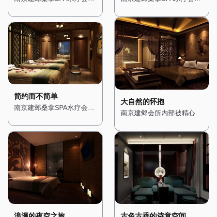
地板和装饰搭配柔和的灯
地面与金色的装饰线条相得
的设计灵感来源于东方禅
的设计充满了地中海风情，
光，营造出一种温馨而宁静
益彰，展现出极致的奢华
意，旨在为顾客提供一个心
让人仿佛置身于阳光明媚的
的氛围。桑拿房被设计成半
感。桑拿房采用进口的芬兰
灵的栖息之所。一进门，便
海边小镇。一进门，便能看
开放式，四周环绕着绿植，
桑拿设备，内部装饰以高档
能看到一个小型的禅意花
到蓝白相间的装饰色调，搭
让人在享受桑拿的同时，也
木材为主，搭配柔软的皮革
园，潺潺的流水声与鸟鸣交
配拱形的门窗和马赛克瓷
能感受到自然的气息。水疗
座椅，让人在享受桑拿时也
织在一起，营造出一种宁静
砖，展现出浓郁的地中海风
区域则配备了舒适的按摩床
能感受到舒适与尊贵。水疗
而祥和的氛围。 会所内部
格。 会所内部的装修以明
和私人浴缸，每个角落都经
区域则配备了私人水疗套
的装修以木质为主，搭配淡
亮的色调为主，搭配木质的
过精心布置，确保顾客在放
房，每个房间都配有独立的
雅的色调，展现出一种质朴
家具和装饰，营造出一种轻
简约而不简单
松身心的同时，也能享受视
蒸汽房、按摩床和私人浴
与自然之美。墙壁上挂着禅
松而愉悦的氛围。墙壁上挂
大自然的怀抱
南京建邺桑拿SPA水疗会所
觉上的愉悦。 这里不仅是
缸，确保顾客在享受服务时
意的挂画，角落里摆放着精
着地中海风格的挂画，描绘
南京建邺会所内部被精心设
的设计风格简约而现代，展
一个放松身心的场所，更是
的私密性。 在这里，每一
致的佛像和香炉，空气中弥
着湛蓝的海洋和洁白的沙
计成一个充满自然气息的空
现出都市的时尚与精致。一
一个远离都市喧嚣的隐秘花
位顾客都能享受到皇家般的
漫着淡淡的檀香，让人瞬间
滩，让人仿佛能感受到阳光
间，木质的装饰与绿植随处
进门，便能看到大面积的玻
园，让每一位顾客都能在这
待遇，无论是从环境的布置
放松下来。 桑拿房的设计
的温暖。 桑拿房被设计成
可见，让人瞬间忘却城市的
璃幕墙，将自然光线引入室
里找到属于自己的宁静。
还是服务的细节，都让人感
简约而精致，采用传统的日
圆形，四周环绕着蓝色的瓷
喧嚣。 墙壁上挂着森林主
内，营造出明亮而通透的氛
受到无与伦比的奢华体验。
式风格，搭配竹编的装饰和
砖，搭配白色的装饰线条，
题的画作，搭配柔和的灯
围。 会所内部的装修以白
榻榻米，让人在享受桑拿的
仿佛置身于海洋之中。水疗
光，营造出一种温暖而宁静
色和灰色为主色调，搭配简
同时，也能感受到禅意的宁
区域则配备了舒适的按摩床
的氛围。空气中弥漫着松木
洁的线条和几何图形，展现
静。水疗区域则配备了舒适
和私人浴缸，每个房间都经
的清香，仿佛置身于真正的
出一种简约而不简单的美
的按摩床和私人浴缸，每个
过精心布置，搭配蓝色的窗
森林之中。桑拿房采用天然
感。墙壁上挂着抽象的现代
房间都经过精心布置，搭配
帘和海洋元素的装饰，营造
木材搭建，搭配石质的地
古色古香的诗意空间
浪漫的夜空之旅