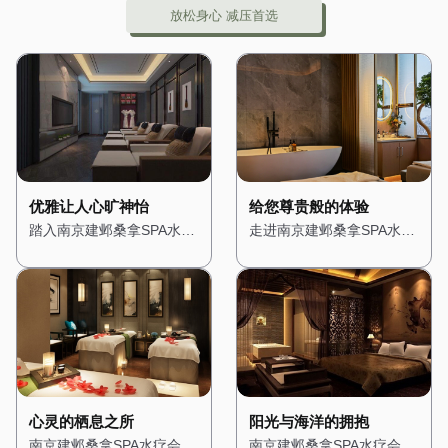
放松身心 减压首选
优雅让人心旷神怡
给您尊贵般的体验
踏入南京建邺桑拿SPA水疗
走进南京建邺桑拿SPA水疗
会所，仿佛进入了一个隐秘
会所，仿佛置身于一座奢华
的绿洲。会所位于城市的中
的宫殿。从大门开始，便能
心地带，却巧妙地隔绝了外
感受到浓浓的贵族气息。高
界的喧嚣。一进门，便被满
挑的天花板上悬挂着华丽的
眼的绿植所吸引，仿佛置身
水晶吊灯，散发出柔和而璀
于热带雨林之中。墙壁上爬
璨的光芒。墙壁上装饰着精
满了青藤，空气中弥漫着淡
美的壁画，描绘着古罗马的
淡的薰衣草香，让人心旷神
神话故事，让人仿佛穿越时
怡。 会所的装修风格融合
空。 会所的装修风格融合
心灵的栖息之所
阳光与海洋的拥抱
了自然与现代元素，木质的
了古典与现代元素，大理石
南京建邺桑拿SPA水疗会所
南京建邺桑拿SPA水疗会所