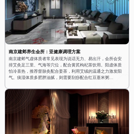
南京建邺养生会所：亚健康调理方案
南京建邺气虚体质者常见表现为说话无力、易出汗，会所会安
排艾灸足三里、气海等穴位，配合黄芪枸杞茶饮用。阳虚体质
怕冷喜热，推荐督脉灸配合姜茶，利用艾绒的温通之力激发阳
气。痰湿体质多肥胖油腻，则需要刮痧配合红豆薏米粥…