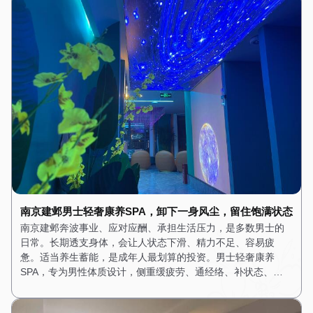
南京建邺男士轻奢康养SPA，卸下一身风尘，留住饱满状态
南京建邺奔波事业、应对应酬、承担生活压力，是多数男士的
日常。长期透支身体，会让人状态下滑、精力不足、容易疲
惫。适当养生蓄能，是成年人最划算的投资。男士轻奢康养
SPA，专为男性体质设计，侧重缓疲劳、通经络、补状态、…