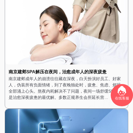
南京建邺SPA解压在夜间，治愈成年人的深夜疲惫
南京建邺成年人的崩溃往往藏在深夜，白天扮演好员工、好家
人，伪装所有负面情绪，到了夜晚独处时，疲惫、焦虑、烦躁
全部涌上心头。熬夜内耗解决不了问题，夜间一场舒缓SPA，才
是治愈深夜疲惫的最优解。多数正规养生会所延长营…
在线客服