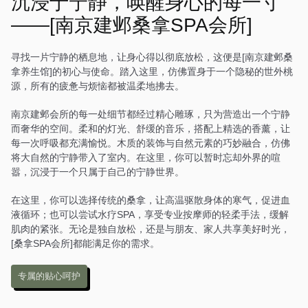
沉浸于宁静，唤醒身心的每一寸
房间都经过精心布置，搭配
——[南京建邺桑拿SPA会所]
中式风格的装饰，营造出一
种温馨而舒适的感觉。在这
里，每一次放松都是一场诗
寻找一片宁静的栖息地，让身心得以彻底放松，这便是[南京建邺桑
意的旅行。
拿养生馆]的初心与使命。踏入这里，仿佛置身于一个隐秘的世外桃
源，所有的疲惫与烦恼都被温柔地拂去。
南京建邺会所的每一处细节都经过精心雕琢，只为营造出一个宁静
而奢华的空间。柔和的灯光、舒缓的音乐，搭配上精选的香薰，让
每一次呼吸都充满愉悦。木质的装饰与自然元素的巧妙融合，仿佛
将大自然的宁静带入了室内。在这里，你可以暂时忘却外界的喧
嚣，沉浸于一个只属于自己的宁静世界。
在这里，你可以选择传统的桑拿，让高温驱散身体的寒气，促进血
液循环；也可以尝试水疗SPA，享受专业按摩师的轻柔手法，缓解
肌肉的紧张。无论是独自放松，还是与朋友、家人共享美好时光，
[桑拿SPA会所]都能满足你的需求。
专属的贴心呵护