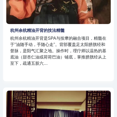
杭州余杭精油开背的技法精髓
杭州余杭精油开背是SPA与按摩的融合项目，精髓在
于"油随手动，手随心走"。背部覆盖足太阳膀胱经和
督脉，是阳气汇聚之地。操作时，理疗师以温热的基
底油（甜杏仁油或荷荷巴油）铺底，掌推膀胱经从上
至下，疏通五脏六…