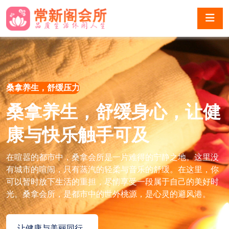
桑拿养生，舒缓压力
桑拿养生，舒缓身心，让健
康与快乐触手可及
在喧嚣的都市中，桑拿会所是一片难得的宁静之地。这里没
有城市的喧闹，只有蒸汽的轻柔与音乐的舒缓。在这里，你
可以暂时放下生活的重担，尽情享受一段属于自己的美好时
光。桑拿会所，是都市中的世外桃源，是心灵的避风港。
让健康与美丽同行