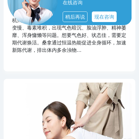
在线咨询
杭州余杭焕活代谢桑拿养生，改善暗沉乏力，养出通
透状态
稍后再说
现在咨询
杭州余杭熬夜、外卖、久坐、少运动，会让身体代谢
变慢、毒素堆积，出现气色暗沉、脸油浮肿、精神萎
靡、浑身慵懒等问题。想要气色好、状态佳，需要定
期代谢焕活。桑拿通过恒温热能促进全身循环，加速
新陈代谢，排出体内多余浊物…