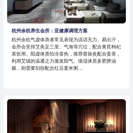
杭州余杭养生会所：亚健康调理方案
杭州余杭气虚体质者常见表现为说话无力、易出汗，
会所会安排艾灸足三里、气海等穴位，配合黄芪枸杞
茶饮用。阳虚体质怕冷喜热，推荐督脉灸配合姜茶，
利用艾绒的温通之力激发阳气。痰湿体质多肥胖油
腻，则需要刮痧配合红豆薏米粥…