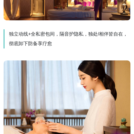
独立动线+全私密包间，隔音护隐私，独处/相伴皆自在，
彻底卸下防备享疗愈