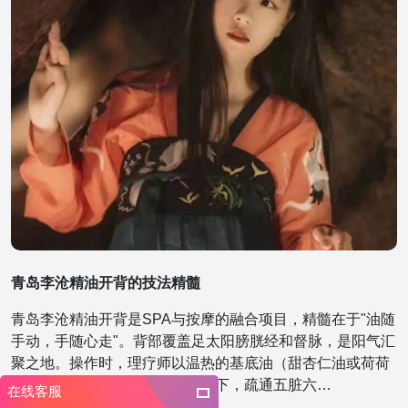
青岛李沧精油开背的技法精髓
青岛李沧精油开背是SPA与按摩的融合项目，精髓在于"油随
手动，手随心走"。背部覆盖足太阳膀胱经和督脉，是阳气汇
聚之地。操作时，理疗师以温热的基底油（甜杏仁油或荷荷
巴油）铺底，掌推膀胱经从上至下，疏通五脏六…
在线客服