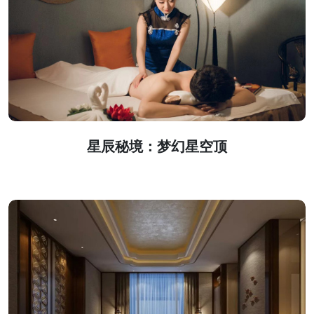
星辰秘境：梦幻星空顶