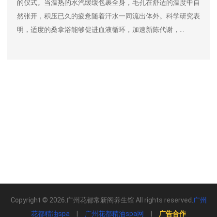
店，一家全能养生会馆全部搞定。涵盖
流出体外。科学研究表
常放松、身体调理、周末休闲、朋友聚
加速新陈代谢，…
全身按摩、舒缓SPA；湿气重、体寒困
Copyright © 2026.广州花都常新阁养生馆 All rights reserved.
广州
花都精油spa
|
广州花都精油spa网
|
广告合作