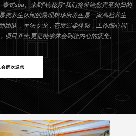
、泰式spa。来到“镜花月”我们将带给您宾至如归的
是您养生休闲的最理想场所养生是一家高档养生
业艺师团队，手法专业，态度温柔体贴，工作细心周
，项目齐全,更是能够体会到您内心的疲惫。
生会所欢迎您