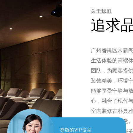
关于我们
追求
广州番禺区常新
生活体验的高端
团队，为顾客提
装饰精美，环境
能够享受宁静与
心，融合了现代
室内装修古朴典
一种放松的感觉
尊敬的VIP贵宾
保顾客在享受服