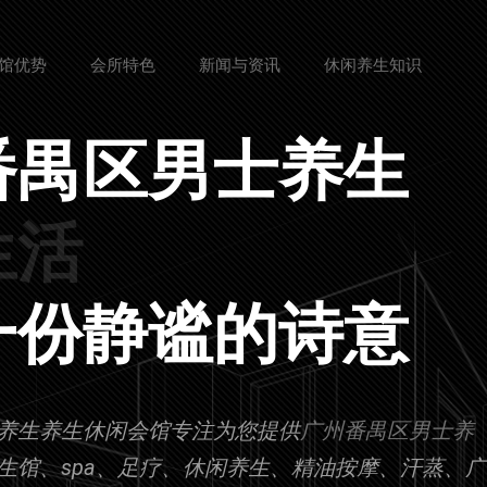
馆优势
会所特色
新闻与资讯
休闲养生知识
番禺区男士养生
身心得到放松
一份静谧的诗意
养生养生休闲会馆专注为您提供
广州番禺区男士养
生馆、spa、足疗、休闲养生、精油按摩、汗蒸、广