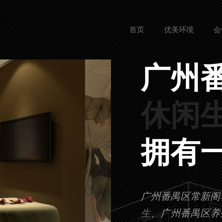
首页
优美环境
会
广州
让您
拥有
广州番禺区常新阁
生
、广州番禺区养