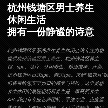
杭州钱塘区男士养生
|
拥有一份静谧的诗意
杭州钱塘区常新阁养生养生休闲会馆专注为您
提供
杭州钱塘区男士养生
、杭州钱塘区养生
馆、spa、足疗、休闲养生、精油按摩、汗蒸、
杭州钱塘区日式spa、泰式spa。来到“镜花月”我
们将带给您宾至如归的感受与轻松，这里是您
养生休闲的最理想场所养生是一家高档养生
SPA,我们有专业艺师团队，手法专业，态度温
柔体贴，工作细心周到，不仅手法精湛，项目