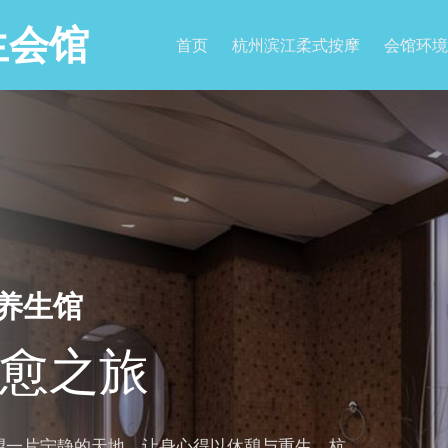
生会馆
首页
杭州滨江柔式按摩
会馆环境
a养生馆
愈之旅
望一片宁静的天地，让身心得以休憩与重生。杭