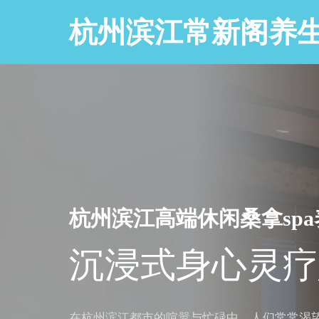
杭州滨江常新阁养
杭州滨江高端休闲桑拿sp
沉浸式身心灵疗
在杭州滨江都市的喧嚣与忙碌中，人们常常渴