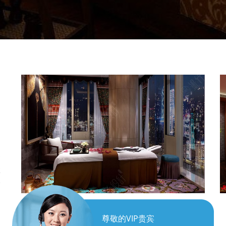
一
拿
踏
尊敬的VIP贵宾