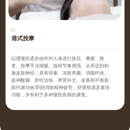
01
港式按摩
以缓慢轻柔的动作对人体进行按压、摩擦、推
拿。按摩手法细腻、指间节奏感强。从而达到刺
激皮肤神经，具有排毒、润肤养颜、消脂纤体、
提神醒脑、舒经活络、养肾补元、改善和平衡新
陈代谢功效;即刻消除精神疲劳，舒缓焦虑及紧张
功能，并有利于多种慢性疾病的康复。