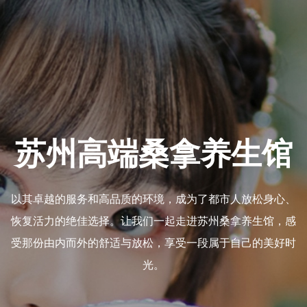
苏州高端桑
足疗会馆
以其卓越的服务和高品质的环境，
润的环境，帮助顾客放松
恢复活力的绝佳选择。让我们一起
蒸汽，这里的一切都旨在
受那份由内而外的舒适与放松，享
体验。
光。