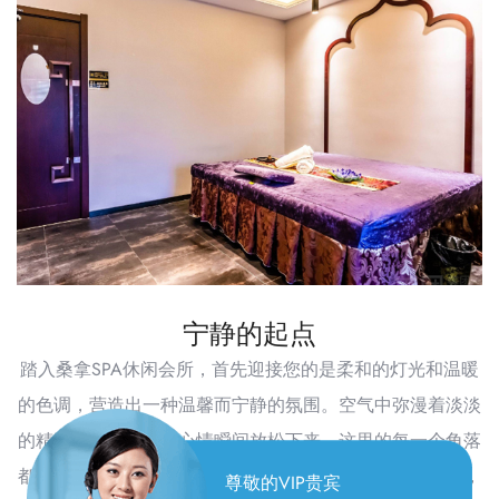
宁静的起点
踏入桑拿SPA休闲会所，首先迎接您的是柔和的灯光和温暖
的色调，营造出一种温馨而宁静的氛围。空气中弥漫着淡淡
的精油香气，让人的心情瞬间放松下来。这里的每一个角落
都透露出对细节的极致追求，从舒适的沙发到精致的装饰，
尊敬的VIP贵宾