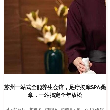
苏州一站式全能养生会馆，足疗按摩SPA桑
拿，一站搞定全年放松
苏州想解压、想祛湿、想助眠、想调理劳损，不用换多家