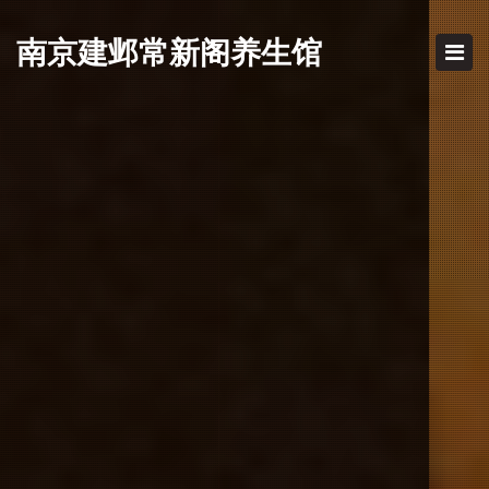
南京建邺
常新阁养生馆