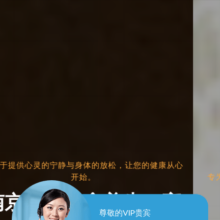
专为男士设计的桑拿养生会所，让您在享受桑拿的同
时，体验养生的艺术。
南京建邺男士桑拿
尊敬的VIP贵宾