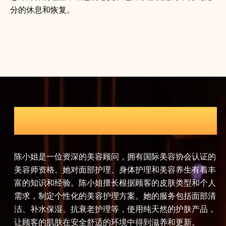
分的休息和恢复。
足疗师
美
师傅在足疗领域有着10年的工作经验，他对人体足部的
陈小姐
位和反射区有着深入的研究。他的足疗服务结合了中医
美容师
论和现代足部护理技术，通过精准的按摩手法和专业的
富的知
理流程，有效改善顾客的足部血液循环，缓解足部疲
需求，
。孙师傅的足疗服务不仅能够促进身体健康，还能够提
洁、补
睡眠质量，让顾客在忙碌的生活中找到片刻的宁静。
让顾客