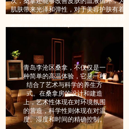
次，桑拿还能够改善皮肤的血液循环，为
肌肤带来光泽和弹性，对于美容护肤有着
不可忽视的效果。 此外，定期进行桑拿养
生还有助于提高身体的免疫力。在高温环
境下，身体会产生一种名为“热休克蛋
白”的物质，这种物质能够增强免疫系统的
功能，帮助身体抵抗疾病。 为了最大化桑
拿的养生效果，建议在桑拿前后进行适当
青岛李沧区桑拿，不仅仅是一
的伸展运动，以促进肌肉的放松和血液循
种简单的高温体验，它是一种
环。同时，桑拿后进行一次冷水淋浴，能
结合了艺术与科学的养生方
够有效刺激血管，进一步提高心血管系统
式。在桑拿房的设计和建造
的适应能力。
上，艺术性体现在对环境氛围
的营造，科学性则体现在对温
度、湿度和时间的精确控制。