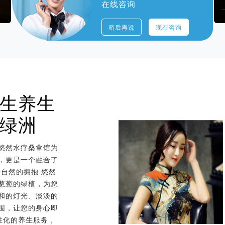
在线咨询
私密的VIP包房
稍后再说
现在咨询
生养生
绿洲
悠然水疗桑拿馆为
，更是一个融合了
：自然的拥抱 悠然
葱葱的绿植，为您
和的灯光、淡淡的
围，让您的身心即
性化的养生服务，