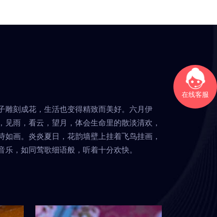
按摩是一种源自泰国的传
精
统按摩方式，拥有悠久的
善
历史和丰富的文化内涵。
吸
它不仅是一种放松身心的
入
体验，也被认为具有多种
。
健康益处。
在线客服
子雕刻成花，生活也变得精致而美好。六月伊
，见雨，看云，望月，体会生命里的散淡清欢，
诗如画。炎炎夏日，花韵墙壁上挂着飞鸟挂画，
音乐，如同莺歌细语般，听着十分欢快。