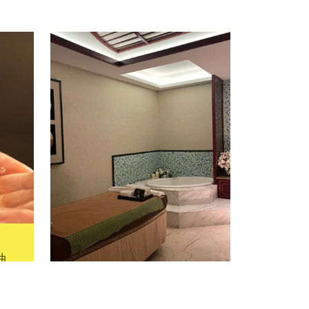
油
自
使
进
苏州相城区泰式按摩:泰式