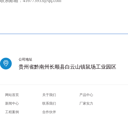
联系邮箱：416773933@qq.com
公司地址
贵州省黔南州长顺县白云山镇鼠场工业园区
网站首页
关于我们
产品中心
新闻中心
联系我们
厂家实力
工程案例
合作伙伴
厦门附近的按摩馆
海口养生会所
北京昌平推拿养生
珠海附近spa
深圳盐田高端私人会馆
深圳盐田桑
spa
广州从化高端私人会馆
广州从化桑拿
西安长安桑拿沐足
南京鼓楼区休闲会所
西安新城区高端会