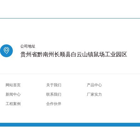
公司地址
贵州省黔南州长顺县白云山镇鼠场工业园区
网站首页
关于我们
产品中心
新闻中心
联系我们
厂家实力
工程案例
合作伙伴
长沙开福桑拿服务
成都郫都区桑拿
青岛养生会所
北京石景山桑拿spa
武汉汉阳区会所
深圳罗湖精油sp
服务
北京西城桑拿spa
武汉江汉区会所
广州增城精油spa
西安阎良区spa
成都武侯柔式按摩
杭州下城
较好的男士spa
武汉会所
广州白云精油spa
西安雁塔区spa
杭州柔式按摩
武汉青山桑拿
苏州吴江区男
精油spa
西安灞桥区spa
杭州富阳柔式按摩
苏州相城区男士养生
西安阎良休闲会所
沈阳桑拿攻略
厦
湖区spa
杭州西湖柔式按摩
苏州虎丘区男士养生
西安碑林休闲会所
青岛市北桑拿攻略
天津河西推拿