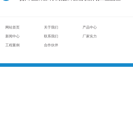
网站首页
关于我们
产品中心
新闻中心
联系我们
厂家实力
工程案例
合作伙伴
武汉蔡甸区高端会所
广州桑拿沐足
青岛市南养生体验
西安长安区桑拿推荐
南京附近spa
成都锦江桑
安阎良区桑拿推荐
西安临潼区附近spa
南京秦淮区养生会所
杭州滨江桑拿沐足
北京石景山桑拿
深圳
区附近spa
武汉蔡甸桑拿沐足
北京西城桑拿
杭州富阳区桑拿
广州增城足疗馆
杭州钱塘附近的按摩馆
生会所
武汉江汉桑拿沐足
南宁桑拿spa
广州白云足疗馆
杭州富阳附近的按摩馆
西安长安区按摩会所
馆
杭州西湖附近的按摩馆
西安临潼区按摩会所
武汉武昌桑拿养生馆
天津南开比较好的男士spa
武汉
度xml
google xml