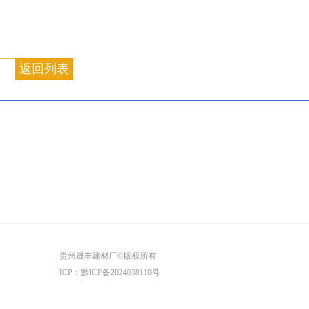
返回列表
贵州晟丰建材厂©版权所有
ICP：
黔ICP备2024038110号
上海宝山推拿养生
上海浦东桑拿攻略
武汉东西湖高端私人会馆
上海青浦区休闲会所