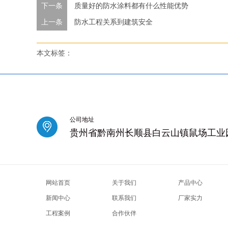
下一条
质量好的防水涂料都有什么性能优势
上一条
防水工程关系到建筑安全
本文标签：
公司地址
贵州省黔南州长顺县白云山镇鼠场工业
网站首页
关于我们
产品中心
新闻中心
联系我们
厂家实力
工程案例
合作伙伴
长沙岳麓区高端会所
天津河西桑拿沐足
天津和平区休闲会所
北京房山区男士spa
南京